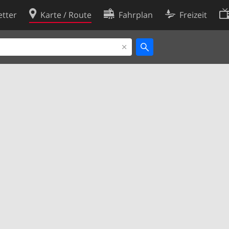
tter
Karte / Route
Fahrplan
Freizeit
Cookie-Richtlinie
ingungen
Cookie-Einstellungen
rklärung
Entwickler