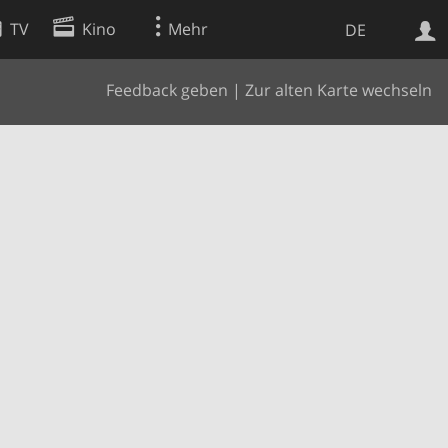
TV
Kino
Mehr
DE
Feedback geben
|
Zur alten Karte wechseln
Websuche
Apps