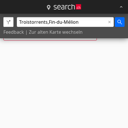
Fin du Mélion, Troistorrents ist neu:
Feedback
|
Zur alten Karte wechseln
Rte de la Step
, Troistorrents