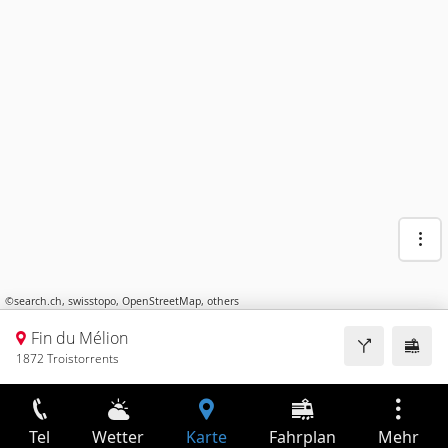
©
search.ch
,
swisstopo
,
OpenStreetMap
,
others
Fin du Mélion
1872 Troistorrents
Tel
Wetter
Karte
Fahrplan
Mehr