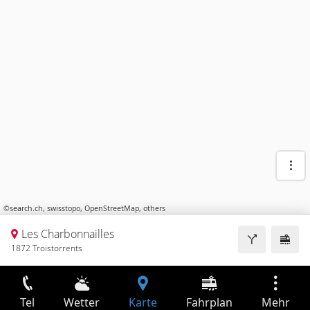
©
search.ch
,
swisstopo
,
OpenStreetMap
,
others
Les Charbonnailles
1872 Troistorrents
Tel
Wetter
Karte
Fahrplan
Mehr