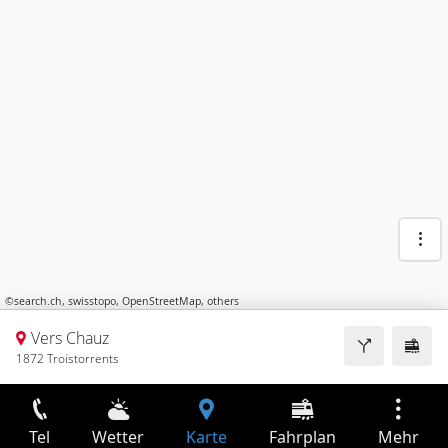
©
search.ch
,
swisstopo
,
OpenStreetMap
,
others
Vers Chauz
1872 Troistorrents
Tel
Wetter
Karte
Fahrplan
Mehr