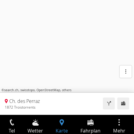
©
search.ch
,
swisstopo
,
OpenStreetMap
,
others
Ch. des Perraz
1872 Troistorrents
Tel
Wetter
Karte
Fahrplan
Mehr