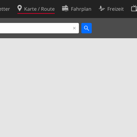
tter
Karte / Route
Fahrplan
Freizeit
Cookie-Richtlinie
ingungen
Cookie-Einstellungen
rklärung
Entwickler