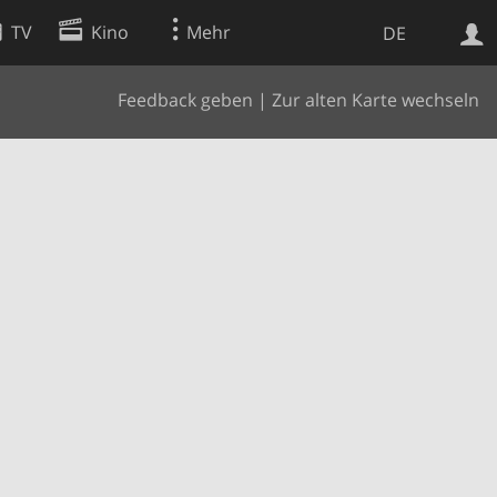
TV
Kino
Mehr
DE
Feedback geben
|
Zur alten Karte wechseln
Websuche
Apps