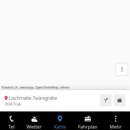
©
search.ch
,
swisstopo
,
OpenStreetMap
,
others
Lischmatte-Twäregrabe
3556 Trub
Tel
Wetter
Karte
Fahrplan
Mehr