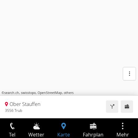
©
search.ch
,
swisstopo
,
OpenStreetMap
,
others
Ober Stauffen
3556 Trub
Tel
Wetter
Karte
Fahrplan
Mehr