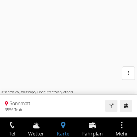
©
search.ch
,
swisstopo
,
OpenStreetMap
,
others
Sonnmatt
3556 Trub
Tel
Wetter
Karte
Fahrplan
Mehr