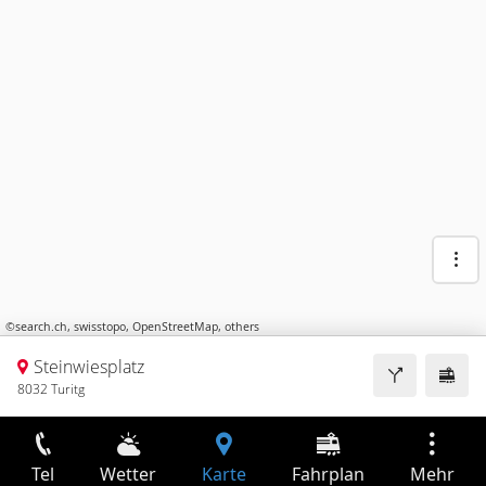
©
search.ch
,
swisstopo
,
OpenStreetMap
,
others
Steinwiesplatz
8032 Turitg
Tel
Wetter
Karte
Fahrplan
Mehr