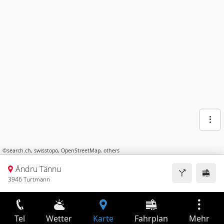
©
search.ch
,
swisstopo
,
OpenStreetMap
,
others
Ändru Tännu
3946 Turtmann
Tel
Wetter
Karte
Fahrplan
Mehr