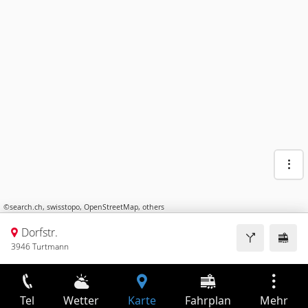
©
search.ch
,
swisstopo
,
OpenStreetMap
,
others
Dorfstr.
3946 Turtmann
Tel
Wetter
Karte
Fahrplan
Mehr