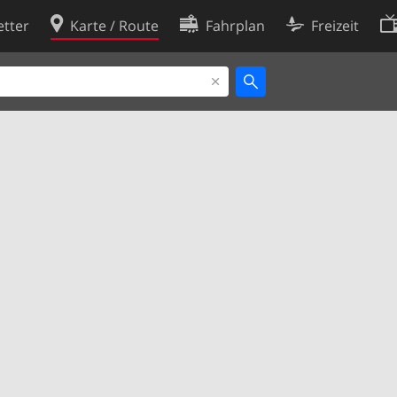
tter
Karte / Route
Fahrplan
Freizeit
Cookie-Richtlinie
ingungen
Cookie-Einstellungen
rklärung
Entwickler