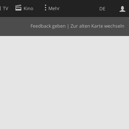
TV
Kino
Mehr
DE
Feedback geben
|
Zur alten Karte wechseln
Websuche
Apps