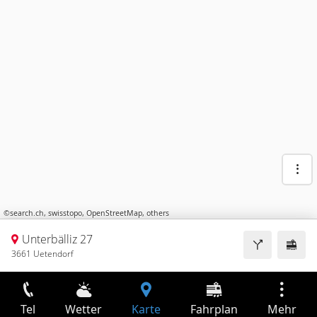
©
search.ch
,
swisstopo
,
OpenStreetMap
,
others
Unterbälliz 27
3661 Uetendorf
Tel
Wetter
Karte
Fahrplan
Mehr