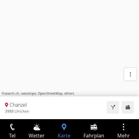
©
search.ch
,
swisstopo
,
OpenStreetMap
,
others
Chanzel
3988 Ulrichen
Tel
Wetter
Karte
Fahrplan
Mehr