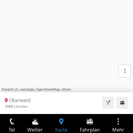
©
search.ch
,
swisstopo
,
OpenStreetMap
,
others
Oberweid
3988 Ulrichen
Tel
Wetter
Karte
Fahrplan
Mehr