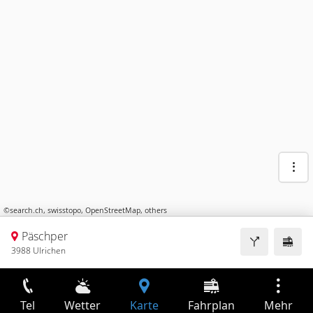
©
search.ch
,
swisstopo
,
OpenStreetMap
,
others
Päschper
3988 Ulrichen
Tel
Wetter
Karte
Fahrplan
Mehr