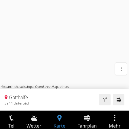
©
search.ch
,
swisstopo
,
OpenStreetMap
,
others
Gotthälfe
3944 Unterbäch
Tel
Wetter
Karte
Fahrplan
Mehr