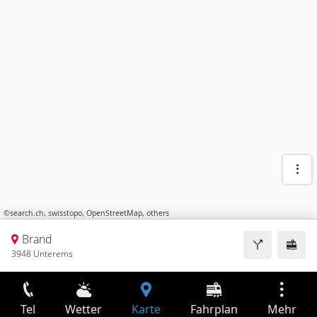
©
search.ch
,
swisstopo
,
OpenStreetMap
,
others
Brand
3948 Unterems
Tel
Wetter
Karte
Fahrplan
Mehr