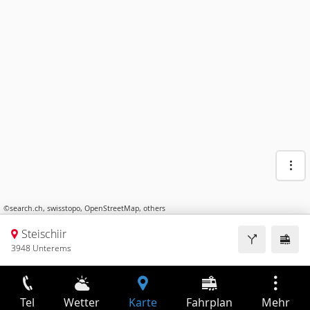
©
search.ch
,
swisstopo
,
OpenStreetMap
,
others
Steischiir
3948 Unterems
Tel
Wetter
Karte
Fahrplan
Mehr