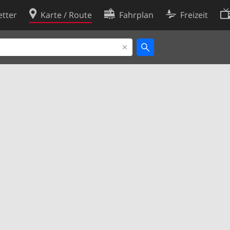
tter
Karte / Route
Fahrplan
Freizeit
Cookie-Richtlinie
ingungen
Cookie-Einstellungen
rklärung
Entwickler