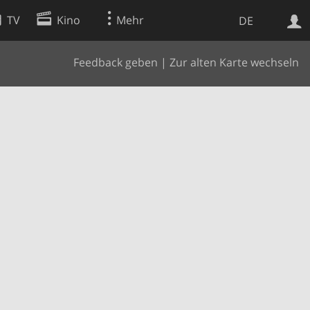
TV
Kino
Mehr
DE
Feedback geben
|
Zur alten Karte wechseln
Websuche
Apps