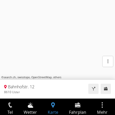
©
search.ch
,
swisstopo
,
OpenStreetMap
,
others
Bahnhofstr. 12
8610 Uster
Tel
Wetter
Karte
Fahrplan
Mehr