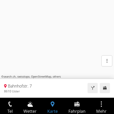
©
search.ch
,
swisstopo
,
OpenStreetMap
,
others
Bahnhofstr. 7
8610 Uster
Tel
Wetter
Karte
Fahrplan
Mehr