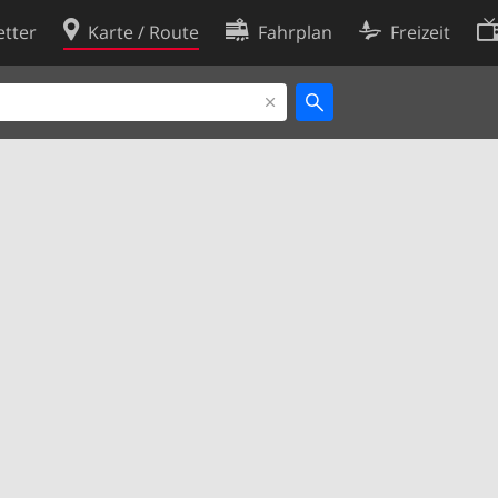
tter
Karte / Route
Fahrplan
Freizeit
Cookie-Richtlinie
ingungen
Cookie-Einstellungen
rklärung
Entwickler