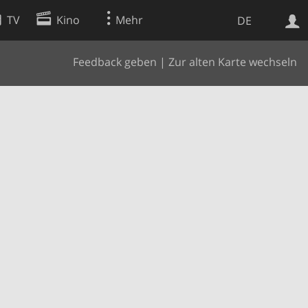
TV
Kino
Mehr
DE
Feedback geben
|
Zur alten Karte wechseln
Websuche
Apps