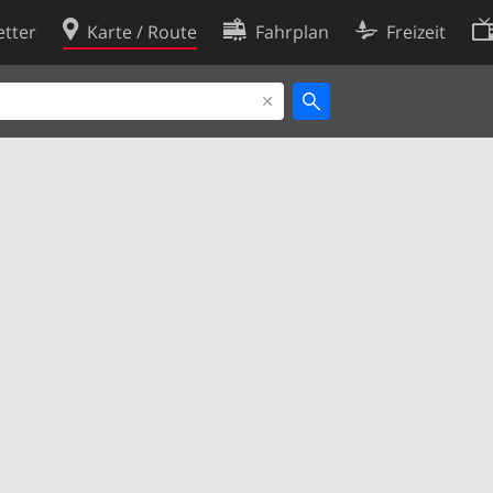
tter
Karte / Route
Fahrplan
Freizeit
Cookie-Richtlinie
ingungen
Cookie-Einstellungen
rklärung
Entwickler