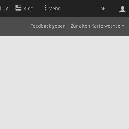
TV
Kino
Mehr
DE
Feedback geben
|
Zur alten Karte wechseln
Websuche
Apps