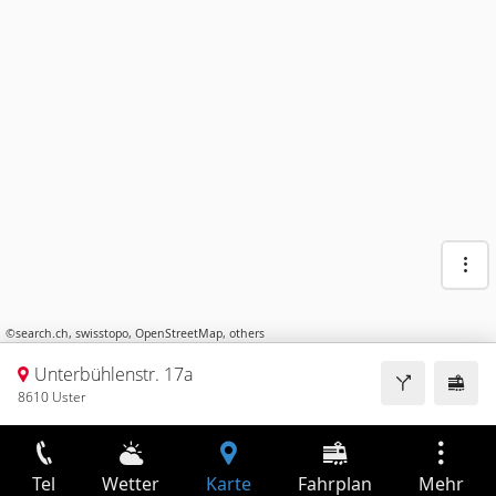
©
search.ch
,
swisstopo
,
OpenStreetMap
,
others
Unterbühlenstr. 17a
8610 Uster
Tel
Wetter
Karte
Fahrplan
Mehr