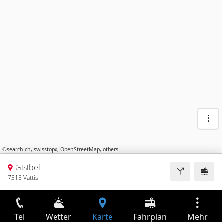
©
search.ch
,
swisstopo
,
OpenStreetMap
,
others
Gisibel
7315 Vättis
Tel
Wetter
Karte
Fahrplan
Mehr