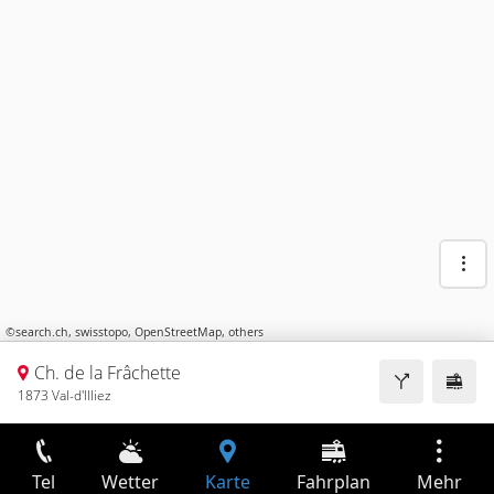
©
search.ch
,
swisstopo
,
OpenStreetMap
,
others
Ch. de la Frâchette
1873 Val-d'Illiez
Tel
Wetter
Karte
Fahrplan
Mehr