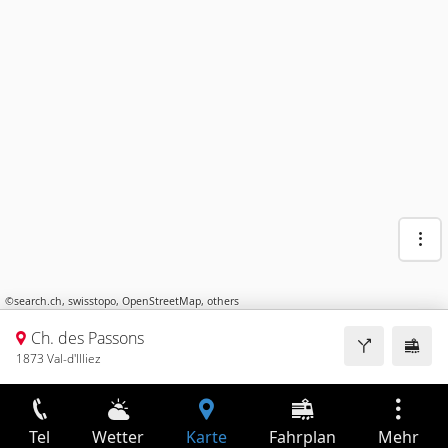
©
search.ch
,
swisstopo
,
OpenStreetMap
,
others
Ch. des Passons
1873 Val-d'Illiez
Tel
Wetter
Karte
Fahrplan
Mehr