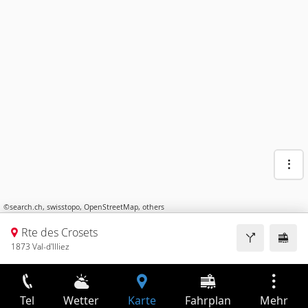
©
search.ch
,
swisstopo
,
OpenStreetMap
,
others
Rte des Crosets
1873 Val-d'Illiez
Tel
Wetter
Karte
Fahrplan
Mehr