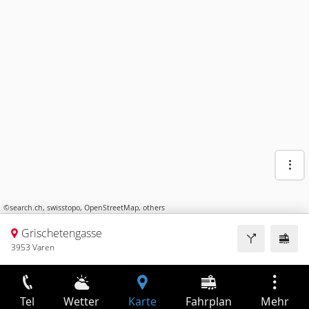
©
search.ch
,
swisstopo
,
OpenStreetMap
,
others
Grischetengasse
3953 Varen
Tel
Wetter
Karte
Fahrplan
Mehr