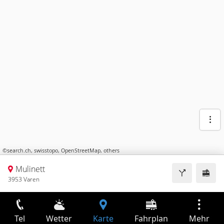
©
search.ch
,
swisstopo
,
OpenStreetMap
,
others
Mulinett
3953 Varen
Tel
Wetter
Karte
Fahrplan
Mehr