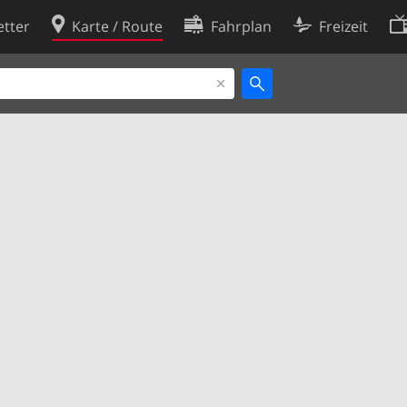
tter
Karte / Route
Fahrplan
Freizeit
Cookie-Richtlinie
ingungen
Cookie-Einstellungen
rklärung
Entwickler