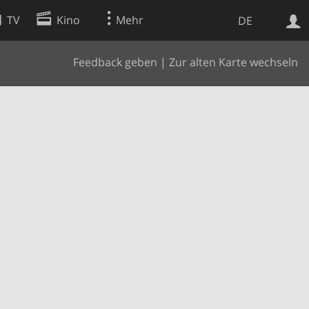
TV
Kino
Mehr
DE
Feedback geben
|
Zur alten Karte wechseln
Websuche
Apps