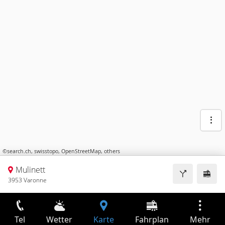
©
search.ch
,
swisstopo
,
OpenStreetMap
,
others
Mulinett
3953 Varonne
Tel
Wetter
Karte
Fahrplan
Mehr