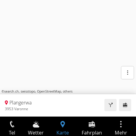
©
search.ch
,
swisstopo
,
OpenStreetMap
,
others
Plangerwa
3953 Varonne
Tel
Wetter
Karte
Fahrplan
Mehr