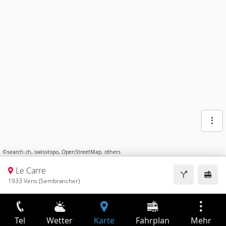
©
search.ch
,
swisstopo
,
OpenStreetMap
,
others
Le Carre
1933 Vens (Sembrancher)
Tel
Wetter
Karte
Fahrplan
Mehr