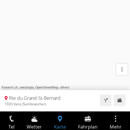
©
search.ch
,
swisstopo
,
OpenStreetMap
,
others
Rte du Grand-St-Bernard
1933 Vens (Sembrancher)
Tel
Wetter
Karte
Fahrplan
Mehr