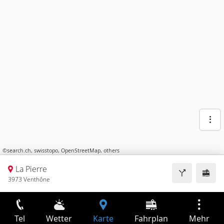
©
search.ch
,
swisstopo
,
OpenStreetMap
,
others
La Pierre
3973 Venthône
Tel
Wetter
Karte
Fahrplan
Mehr