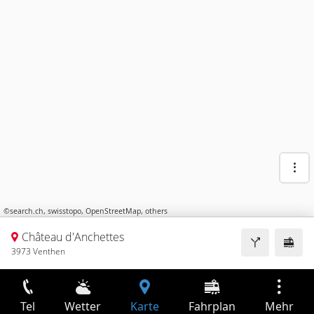
©
search.ch
,
swisstopo
,
OpenStreetMap
,
others
Château d'Anchettes
3973 Venthen
Tel
Wetter
Karte
Fahrplan
Mehr