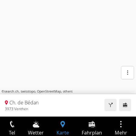
©
search.ch
,
swisstopo
,
OpenStreetMap
,
others
Ch. de Bédan
3973 Venthen
Tel
Wetter
Karte
Fahrplan
Mehr