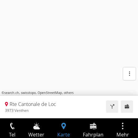
©
search.ch
,
swisstopo
,
OpenStreetMap
,
others
Rte Cantonale de Loc
3973 Venthen
Tel
Wetter
Karte
Fahrplan
Mehr