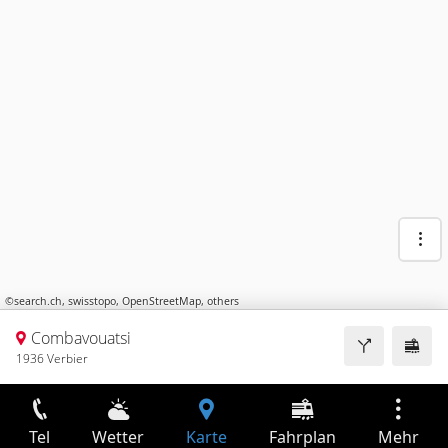
©
search.ch
,
swisstopo
,
OpenStreetMap
,
others
Combavouatsi
1936 Verbier
Tel
Wetter
Karte
Fahrplan
Mehr