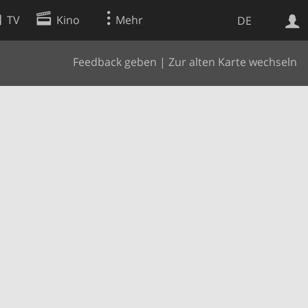
TV
Kino
Mehr
DE
Feedback geben
|
Zur alten Karte wechseln
Websuche
Apps