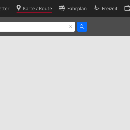
tter
Karte / Route
Fahrplan
Freizeit
Cookie-Richtlinie
ingungen
Cookie-Einstellungen
rklärung
Entwickler