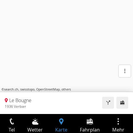
©
search.ch
,
swisstopo
,
OpenStreetMap
,
others
Le Bougne
1936 Verbier
Tel
Wetter
Karte
Fahrplan
Mehr