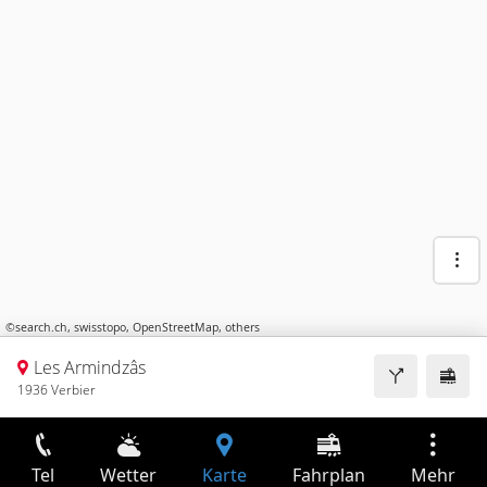
©
search.ch
,
swisstopo
,
OpenStreetMap
,
others
Les Armindzâs
1936 Verbier
Tel
Wetter
Karte
Fahrplan
Mehr