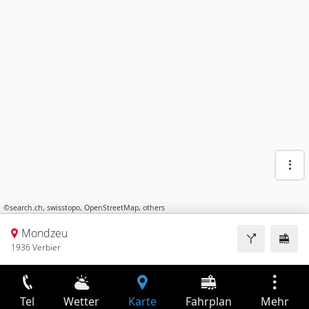
©
search.ch
,
swisstopo
,
OpenStreetMap
,
others
Mondzeu
1936 Verbier
Tel
Wetter
Karte
Fahrplan
Mehr