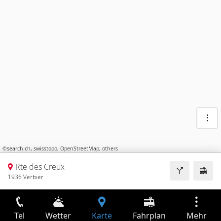
©
search.ch
,
swisstopo
,
OpenStreetMap
,
others
Rte des Creux
1936 Verbier
Tel
Wetter
Karte
Fahrplan
Mehr