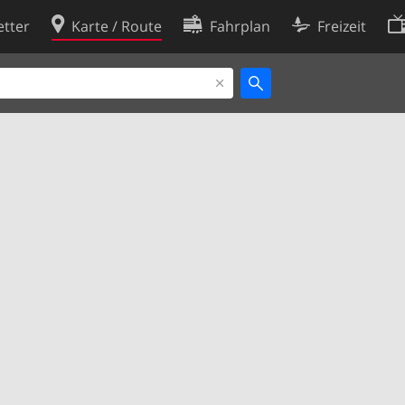
tter
Karte / Route
Fahrplan
Freizeit
Cookie-Richtlinie
ingungen
Cookie-Einstellungen
rklärung
Entwickler