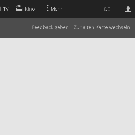
TV
Kino
Mehr
DE
Feedback geben
|
Zur alten Karte wechseln
Websuche
Apps