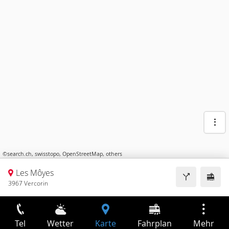
©
search.ch
,
swisstopo
,
OpenStreetMap
,
others
Les Môyes
3967 Vercorin
Tel
Wetter
Karte
Fahrplan
Mehr