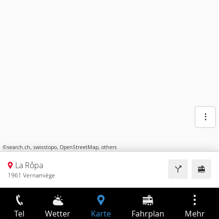
©
search.ch
,
swisstopo
,
OpenStreetMap
,
others
La Rôpa
1961 Vernamiège
Tel
Wetter
Karte
Fahrplan
Mehr